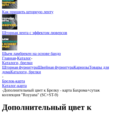
Как пришить шторную ленту
Шторная лента с эффектом люверсов
Шьем ламбрекен на основе бандо
Главная
-
Каталог
-
Каталоги, брелки
Шторная фурнитура
Швейная фурнитура
Карнизы
Товары для
дома
Каталоги, брелки
-
Брелок-карта
Каталог-карта
-
Дополнительный цвет к Брелку - карта Бахрома+сутаж
коллекция "Royyana" (SC+ST-9)
Дополнительный цвет к