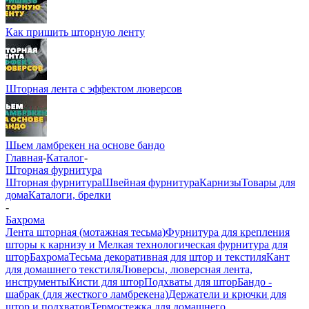
Как пришить шторную ленту
Шторная лента с эффектом люверсов
Шьем ламбрекен на основе бандо
Главная
-
Каталог
-
Шторная фурнитура
Шторная фурнитура
Швейная фурнитура
Карнизы
Товары для
дома
Каталоги, брелки
-
Бахрома
Лента шторная (мотажная тесьма)
Фурнитура для крепления
шторы к карнизу и Мелкая технологическая фурнитура для
штор
Бахрома
Тесьма декоративная для штор и текстиля
Кант
для домашнего текстиля
Люверсы, люверсная лента,
инструменты
Кисти для штор
Подхваты для штор
Бандо -
шабрак (для жесткого ламбрекена)
Держатели и крючки для
штор и подхватов
Термостежка для домашнего