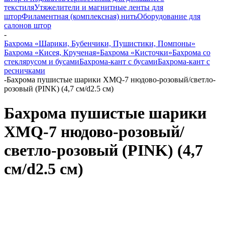
текстиля
Утяжелители и магнитные ленты для
штор
Филаментная (комплексная) нить
Оборудование для
салонов штор
-
Бахрома «Шарики, Бубенчики, Пушистики, Помпоны»
Бахрома «Кисея, Крученая»
Бахрома «Кисточки»
Бахрома со
стеклярусом и бусами
Бахрома-кант с бусами
Бахрома-кант с
ресничками
-
Бахрома пушистые шарики XMQ-7 нюдово-розовый/светло-
розовый (PINK) (4,7 см/d2.5 см)
Бахрома пушистые шарики
XMQ-7 нюдово-розовый/
светло-розовый (PINK) (4,7
см/d2.5 см)