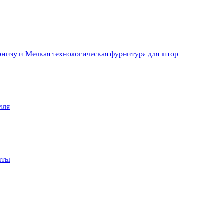
рнизу и Мелкая технологическая фурнитура для штор
иля
нты