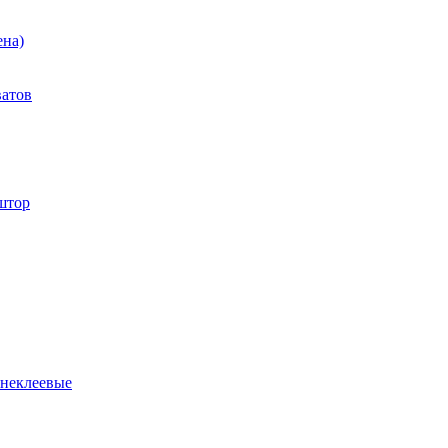
ена)
ватов
штор
 неклеевые