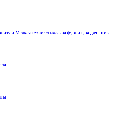
рнизу и Мелкая технологическая фурнитура для штор
иля
нты