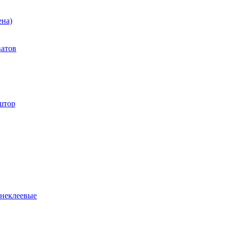
ена)
ватов
штор
 неклеевые