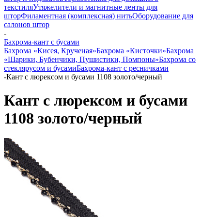
текстиля
Утяжелители и магнитные ленты для
штор
Филаментная (комплексная) нить
Оборудование для
салонов штор
-
Бахрома-кант с бусами
Бахрома «Кисея, Крученая»
Бахрома «Кисточки»
Бахрома
«Шарики, Бубенчики, Пушистики, Помпоны»
Бахрома со
стеклярусом и бусами
Бахрома-кант с ресничками
-
Кант с люрексом и бусами 1108 золото/черный
Кант с люрексом и бусами
1108 золото/черный