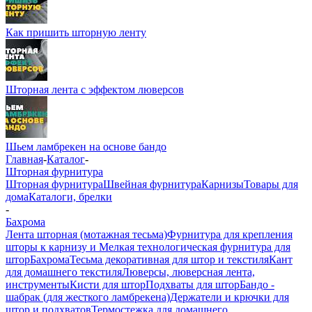
Как пришить шторную ленту
Шторная лента с эффектом люверсов
Шьем ламбрекен на основе бандо
Главная
-
Каталог
-
Шторная фурнитура
Шторная фурнитура
Швейная фурнитура
Карнизы
Товары для
дома
Каталоги, брелки
-
Бахрома
Лента шторная (мотажная тесьма)
Фурнитура для крепления
шторы к карнизу и Мелкая технологическая фурнитура для
штор
Бахрома
Тесьма декоративная для штор и текстиля
Кант
для домашнего текстиля
Люверсы, люверсная лента,
инструменты
Кисти для штор
Подхваты для штор
Бандо -
шабрак (для жесткого ламбрекена)
Держатели и крючки для
штор и подхватов
Термостежка для домашнего