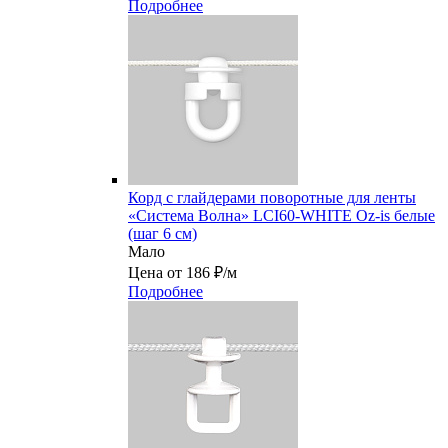
Подробнее
Корд с глайдерами поворотные для ленты
«Система Волна» LCI60-WHITE Oz-is белые
(шаг 6 см)
Мало
Цена от 186 ₽/м
Подробнее