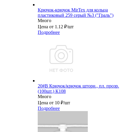
Крючок-крючок MirTex для кольца
пластиковый 259 серый №3 ("Граль")
Много
Цена от 1.12 ₽/шт
Подробнее
20#B Крючок/крючок шторн., пл. прозр.
(100шт.) К108
Много
Цена от 10 ₽/шт
Подробнее