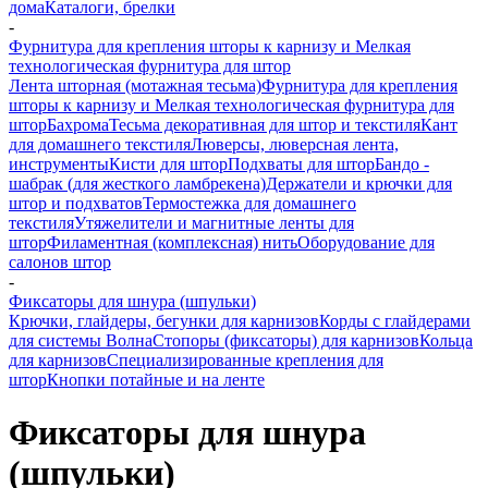
дома
Каталоги, брелки
-
Фурнитура для крепления шторы к карнизу и Мелкая
технологическая фурнитура для штор
Лента шторная (мотажная тесьма)
Фурнитура для крепления
шторы к карнизу и Мелкая технологическая фурнитура для
штор
Бахрома
Тесьма декоративная для штор и текстиля
Кант
для домашнего текстиля
Люверсы, люверсная лента,
инструменты
Кисти для штор
Подхваты для штор
Бандо -
шабрак (для жесткого ламбрекена)
Держатели и крючки для
штор и подхватов
Термостежка для домашнего
текстиля
Утяжелители и магнитные ленты для
штор
Филаментная (комплексная) нить
Оборудование для
салонов штор
-
Фиксаторы для шнура (шпульки)
Крючки, глайдеры, бегунки для карнизов
Корды с глайдерами
для системы Волна
Стопоры (фиксаторы) для карнизов
Кольца
для карнизов
Специализированные крепления для
штор
Кнопки потайные и на ленте
Фиксаторы для шнура
(шпульки)