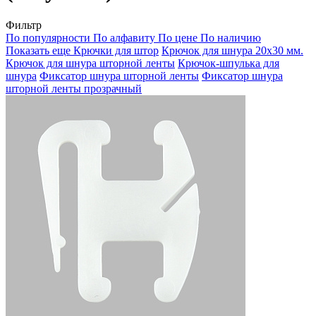
Фильтр
По популярности
По алфавиту
По цене
По наличию
Показать еще
Крючки для штор
Крючок для шнура 20х30 мм.
Крючок для шнура шторной ленты
Крючок-шпулька для
шнура
Фиксатор шнура шторной ленты
Фиксатор шнура
шторной ленты прозрачный