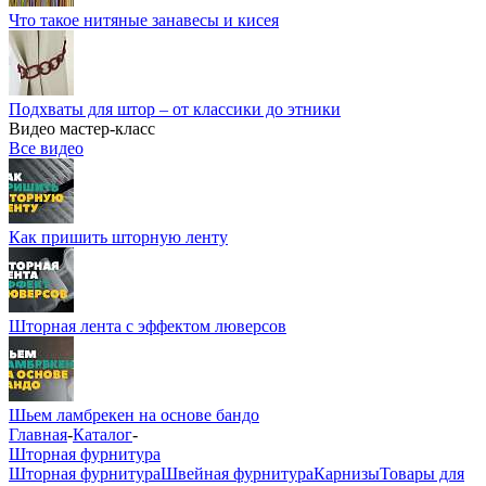
Что такое нитяные занавесы и кисея
Подхваты для штор – от классики до этники
Видео мастер-класс
Все видео
Как пришить шторную ленту
Шторная лента с эффектом люверсов
Шьем ламбрекен на основе бандо
Главная
-
Каталог
-
Шторная фурнитура
Шторная фурнитура
Швейная фурнитура
Карнизы
Товары для