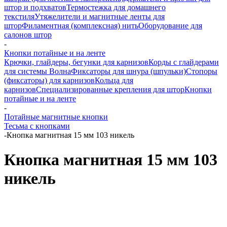
штор и подхватов
Термостежка для домашнего
текстиля
Утяжелители и магнитные ленты для
штор
Филаментная (комплексная) нить
Оборудование для
салонов штор
-
Кнопки потайные и на ленте
Крючки, глайдеры, бегунки для карнизов
Корды с глайдерами
для системы Волна
Фиксаторы для шнура (шпульки)
Стопоры
(фиксаторы) для карнизов
Кольца для
карнизов
Специализированные крепления для штор
Кнопки
потайные и на ленте
-
Потайные магнитные кнопки
Тесьма с кнопками
-
Кнопка магнитная 15 мм 103 никель
Кнопка магнитная 15 мм 103
никель