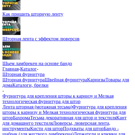
Как пришить шторную ленту
Шторная лента с эффектом люверсов
Шьем ламбрекен на основе бандо
Главная
-
Каталог
-
Шторная фурнитура
Шторная фурнитура
Швейная фурнитура
Карнизы
Товары для
дома
Каталоги, брелки
-
Фурнитура для крепления шторы к карнизу и Мелкая
технологическая фурнитура для штор
Лента шторная (мотажная тесьма)
Фурнитура для крепления
шторы к карнизу и Мелкая технологическая фурнитура для
штор
Бахрома
Тесьма декоративная для штор и текстиля
Кант
для домашнего текстиля
Люверсы, люверсная лента,
инструменты
Кисти для штор
Подхваты для штор
Бандо -
шабрак (для жесткого ламбрекена)
Держатели и крючки для