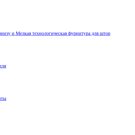
рнизу и Мелкая технологическая фурнитура для штор
иля
нты