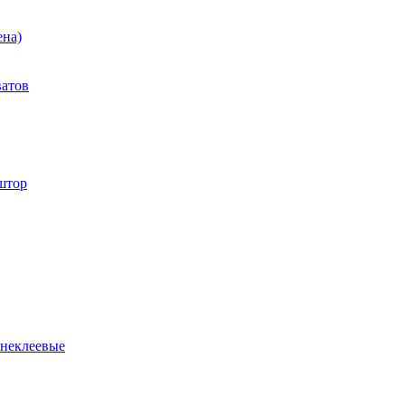
ена)
ватов
штор
 неклеевые