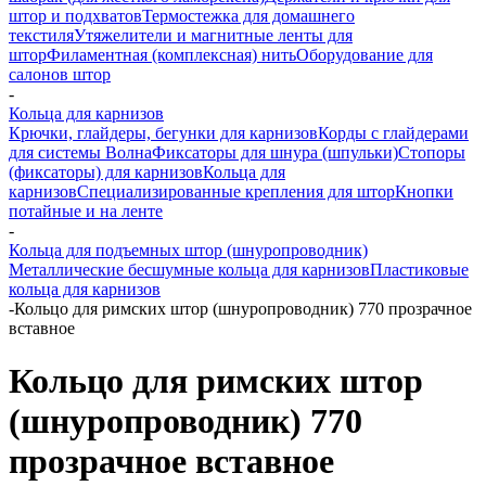
штор и подхватов
Термостежка для домашнего
текстиля
Утяжелители и магнитные ленты для
штор
Филаментная (комплексная) нить
Оборудование для
салонов штор
-
Кольца для карнизов
Крючки, глайдеры, бегунки для карнизов
Корды с глайдерами
для системы Волна
Фиксаторы для шнура (шпульки)
Стопоры
(фиксаторы) для карнизов
Кольца для
карнизов
Специализированные крепления для штор
Кнопки
потайные и на ленте
-
Кольца для подъемных штор (шнуропроводник)
Металлические бесшумные кольца для карнизов
Пластиковые
кольца для карнизов
-
Кольцо для римских штор (шнуропроводник) 770 прозрачное
вставное
Кольцо для римских штор
(шнуропроводник) 770
прозрачное вставное