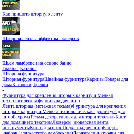
Как пришить шторную ленту
Шторная лента с эффектом люверсов
Шьем ламбрекен на основе бандо
Главная
-
Каталог
-
Шторная фурнитура
Шторная фурнитура
Швейная фурнитура
Карнизы
Товары для
дома
Каталоги, брелки
-
Фурнитура для крепления шторы к карнизу и Мелкая
технологическая фурнитура для штор
Лента шторная (мотажная тесьма)
Фурнитура для крепления
шторы к карнизу и Мелкая технологическая фурнитура для
штор
Бахрома
Тесьма декоративная для штор и текстиля
Кант
для домашнего текстиля
Люверсы, люверсная лента,
инструменты
Кисти для штор
Подхваты для штор
Бандо -
шабрак (для жесткого ламбрекена)
Держатели и крючки для