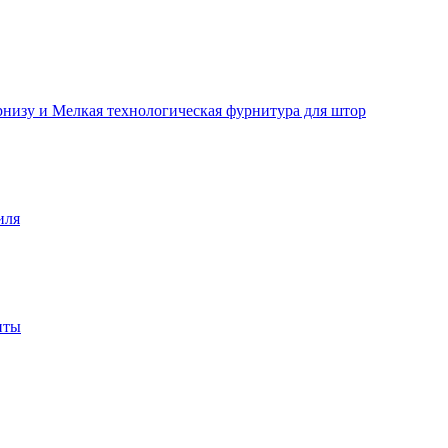
рнизу и Мелкая технологическая фурнитура для штор
иля
нты