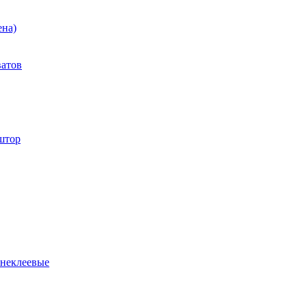
ена)
ватов
штор
 неклеевые