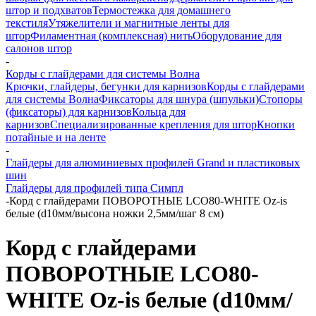
штор и подхватов
Термостежка для домашнего
текстиля
Утяжелители и магнитные ленты для
штор
Филаментная (комплексная) нить
Оборудование для
салонов штор
-
Корды с глайдерами для системы Волна
Крючки, глайдеры, бегунки для карнизов
Корды с глайдерами
для системы Волна
Фиксаторы для шнура (шпульки)
Стопоры
(фиксаторы) для карнизов
Кольца для
карнизов
Специализированные крепления для штор
Кнопки
потайные и на ленте
-
Глайдеры для алюминиевых профилей Grand и пластиковых
шин
Глайдеры для профилей типа Симпл
-
Корд с глайдерами ПОВОРОТНЫЕ LCO80-WHITE Oz-is
белые (d10мм/высона ножки 2,5мм/шаг 8 см)
Корд с глайдерами
ПОВОРОТНЫЕ LCO80-
WHITE Oz-is белые (d10мм/