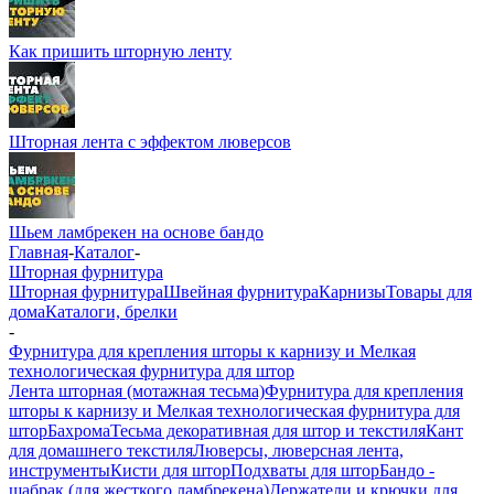
Как пришить шторную ленту
Шторная лента с эффектом люверсов
Шьем ламбрекен на основе бандо
Главная
-
Каталог
-
Шторная фурнитура
Шторная фурнитура
Швейная фурнитура
Карнизы
Товары для
дома
Каталоги, брелки
-
Фурнитура для крепления шторы к карнизу и Мелкая
технологическая фурнитура для штор
Лента шторная (мотажная тесьма)
Фурнитура для крепления
шторы к карнизу и Мелкая технологическая фурнитура для
штор
Бахрома
Тесьма декоративная для штор и текстиля
Кант
для домашнего текстиля
Люверсы, люверсная лента,
инструменты
Кисти для штор
Подхваты для штор
Бандо -
шабрак (для жесткого ламбрекена)
Держатели и крючки для