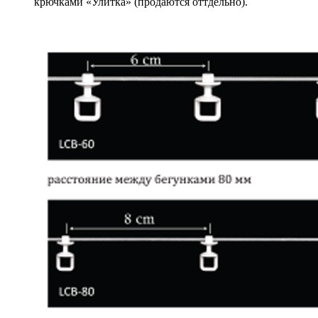
крючками «Улитка» (продаются оттдельно).