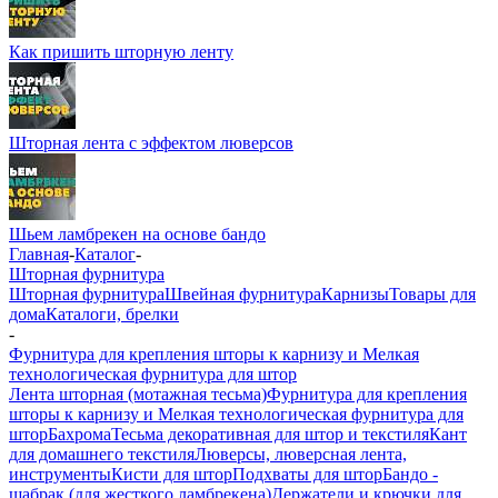
Как пришить шторную ленту
Шторная лента с эффектом люверсов
Шьем ламбрекен на основе бандо
Главная
-
Каталог
-
Шторная фурнитура
Шторная фурнитура
Швейная фурнитура
Карнизы
Товары для
дома
Каталоги, брелки
-
Фурнитура для крепления шторы к карнизу и Мелкая
технологическая фурнитура для штор
Лента шторная (мотажная тесьма)
Фурнитура для крепления
шторы к карнизу и Мелкая технологическая фурнитура для
штор
Бахрома
Тесьма декоративная для штор и текстиля
Кант
для домашнего текстиля
Люверсы, люверсная лента,
инструменты
Кисти для штор
Подхваты для штор
Бандо -
шабрак (для жесткого ламбрекена)
Держатели и крючки для