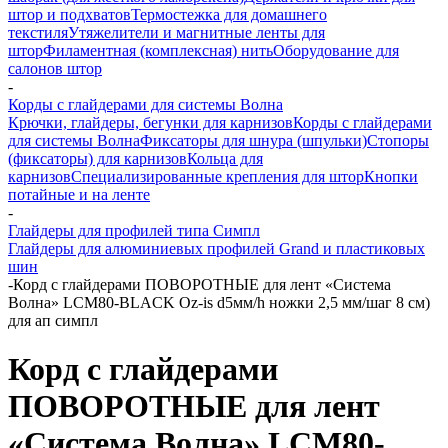
штор и подхватов
Термостежка для домашнего
текстиля
Утяжелители и магнитные ленты для
штор
Филаментная (комплексная) нить
Оборудование для
салонов штор
-
Корды с глайдерами для системы Волна
Крючки, глайдеры, бегунки для карнизов
Корды с глайдерами
для системы Волна
Фиксаторы для шнура (шпульки)
Стопоры
(фиксаторы) для карнизов
Кольца для
карнизов
Специализированные крепления для штор
Кнопки
потайные и на ленте
-
Глайдеры для профилей типа Симпл
Глайдеры для алюминиевых профилей Grand и пластиковых
шин
-
Корд с глайдерами ПОВОРОТНЫЕ для лент «Система
Волна» LCM80-BLACK Oz-is d5мм/h ножки 2,5 мм/шаг 8 см)
для ап симпл
Корд с глайдерами
ПОВОРОТНЫЕ для лент
«Система Волна» LCM80-