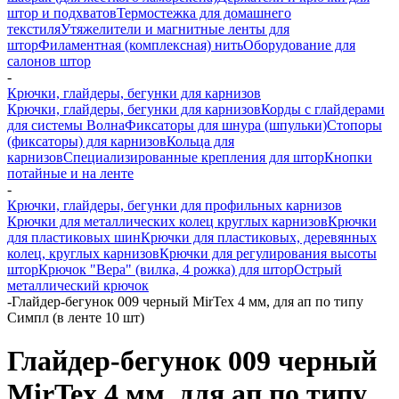
штор и подхватов
Термостежка для домашнего
текстиля
Утяжелители и магнитные ленты для
штор
Филаментная (комплексная) нить
Оборудование для
салонов штор
-
Крючки, глайдеры, бегунки для карнизов
Крючки, глайдеры, бегунки для карнизов
Корды с глайдерами
для системы Волна
Фиксаторы для шнура (шпульки)
Стопоры
(фиксаторы) для карнизов
Кольца для
карнизов
Специализированные крепления для штор
Кнопки
потайные и на ленте
-
Крючки, глайдеры, бегунки для профильных карнизов
Крючки для металлических колец круглых карнизов
Крючки
для пластиковых шин
Крючки для пластиковых, деревянных
колец, круглых карнизов
Крючки для регулирования высоты
штор
Крючок "Вера" (вилка, 4 рожка) для штор
Острый
металлический крючок
-
Глайдер-бегунок 009 черный MirTex 4 мм, для ап по типу
Симпл (в ленте 10 шт)
Глайдер-бегунок 009 черный
MirTex 4 мм, для ап по типу