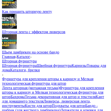
Как пришить шторную ленту
Шторная лента с эффектом люверсов
Шьем ламбрекен на основе бандо
Главная
-
Каталог
-
Шторная фурнитура
Шторная фурнитура
Швейная фурнитура
Карнизы
Товары для
дома
Каталоги, брелки
-
Фурнитура для крепления шторы к карнизу и Мелкая
технологическая фурнитура для штор
Лента шторная (мотажная тесьма)
Фурнитура для крепления
шторы к карнизу и Мелкая технологическая фурнитура для
штор
Бахрома
Тесьма декоративная для штор и текстиля
Кант
для домашнего текстиля
Люверсы, люверсная лента,
инструменты
Кисти для штор
Подхваты для штор
Бандо -
шабрак (для жесткого ламбрекена)
Держатели и крючки для