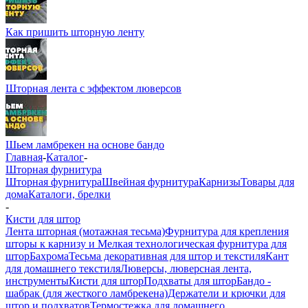
Как пришить шторную ленту
Шторная лента с эффектом люверсов
Шьем ламбрекен на основе бандо
Главная
-
Каталог
-
Шторная фурнитура
Шторная фурнитура
Швейная фурнитура
Карнизы
Товары для
дома
Каталоги, брелки
-
Кисти для штор
Лента шторная (мотажная тесьма)
Фурнитура для крепления
шторы к карнизу и Мелкая технологическая фурнитура для
штор
Бахрома
Тесьма декоративная для штор и текстиля
Кант
для домашнего текстиля
Люверсы, люверсная лента,
инструменты
Кисти для штор
Подхваты для штор
Бандо -
шабрак (для жесткого ламбрекена)
Держатели и крючки для
штор и подхватов
Термостежка для домашнего