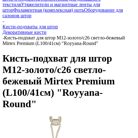
текстиля
Утяжелители и магнитные ленты для
штор
Филаментная (комплексная) нить
Оборудование для
салонов штор
-
Кисти-подхваты для штор
Декоративные кисти
-
Кисть-подхват для штор M12-золото/c26 светло-бежевый
Mirtex Premium (L100/41см) "Royyana-Round"
Кисть-подхват для штор
M12-золото/c26 светло-
бежевый Mirtex Premium
(L100/41см) "Royyana-
Round"