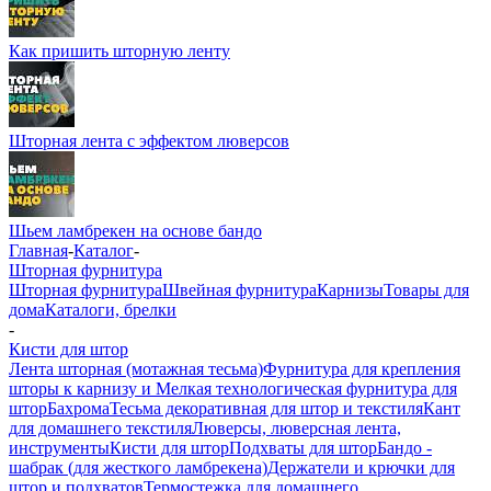
Как пришить шторную ленту
Шторная лента с эффектом люверсов
Шьем ламбрекен на основе бандо
Главная
-
Каталог
-
Шторная фурнитура
Шторная фурнитура
Швейная фурнитура
Карнизы
Товары для
дома
Каталоги, брелки
-
Кисти для штор
Лента шторная (мотажная тесьма)
Фурнитура для крепления
шторы к карнизу и Мелкая технологическая фурнитура для
штор
Бахрома
Тесьма декоративная для штор и текстиля
Кант
для домашнего текстиля
Люверсы, люверсная лента,
инструменты
Кисти для штор
Подхваты для штор
Бандо -
шабрак (для жесткого ламбрекена)
Держатели и крючки для
штор и подхватов
Термостежка для домашнего