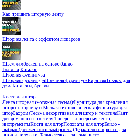
Как пришить шторную ленту
Шторная лента с эффектом люверсов
Шьем ламбрекен на основе бандо
Главная
-
Каталог
-
Шторная фурнитура
Шторная фурнитура
Швейная фурнитура
Карнизы
Товары для
дома
Каталоги, брелки
-
Кисти для штор
Лента шторная (мотажная тесьма)
Фурнитура для крепления
шторы к карнизу и Мелкая технологическая фурнитура для
штор
Бахрома
Тесьма декоративная для штор и текстиля
Кант
для домашнего текстиля
Люверсы, люверсная лента,
инструменты
Кисти для штор
Подхваты для штор
Бандо -
шабрак (для жесткого ламбрекена)
Держатели и крючки для
штор и подхватов
Термостежка для домашнего