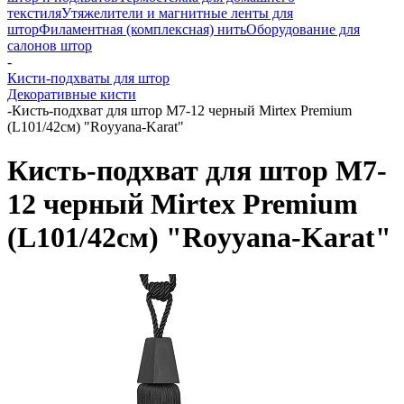
текстиля
Утяжелители и магнитные ленты для
штор
Филаментная (комплексная) нить
Оборудование для
салонов штор
-
Кисти-подхваты для штор
Декоративные кисти
-
Кисть-подхват для штор M7-12 черный Mirtex Premium
(L101/42см) "Royyana-Karat"
Кисть-подхват для штор M7-
12 черный Mirtex Premium
(L101/42см) "Royyana-Karat"