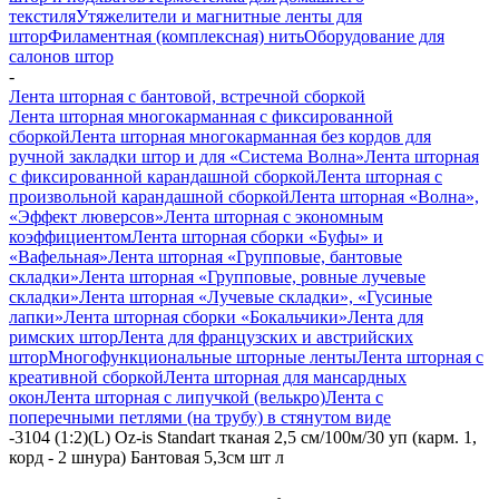
текстиля
Утяжелители и магнитные ленты для
штор
Филаментная (комплексная) нить
Оборудование для
салонов штор
-
Лента шторная с бантовой, встречной сборкой
Лента шторная многокарманная с фиксированной
сборкой
Лента шторная многокарманная без кордов для
ручной закладки штор и для «Система Волна»
Лента шторная
с фиксированной карандашной сборкой
Лента шторная с
произвольной карандашной сборкой
Лента шторная «Волна»,
«Эффект люверсов»
Лента шторная с экономным
коэффициентом
Лента шторная сборки «Буфы» и
«Вафельная»
Лента шторная «Групповые, бантовые
складки»
Лента шторная «Групповые, ровные лучевые
складки»
Лента шторная «Лучевые складки», «Гусиные
лапки»
Лента шторная сборки «Бокальчики»
Лента для
римских штор
Лента для французских и австрийских
штор
Многофункциональные шторные ленты
Лента шторная с
креативной сборкой
Лента шторная для мансардных
окон
Лента шторная с липучкой (велькро)
Лента с
поперечными петлями (на трубу) в стянутом виде
-
3104 (1:2)(L) Oz-is Standart тканая 2,5 см/100м/30 уп (карм. 1,
корд - 2 шнура) Бантовая 5,3см шт л