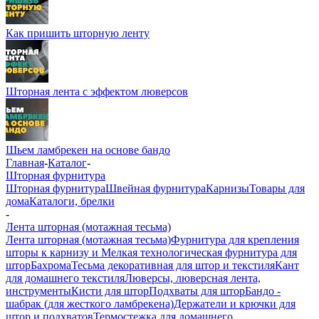
Как пришить шторную ленту
Шторная лента с эффектом люверсов
Шьем ламбрекен на основе бандо
Главная
-
Каталог
-
Шторная фурнитура
Шторная фурнитура
Швейная фурнитура
Карнизы
Товары для
дома
Каталоги, брелки
-
Лента шторная (мотажная тесьма)
Лента шторная (мотажная тесьма)
Фурнитура для крепления
шторы к карнизу и Мелкая технологическая фурнитура для
штор
Бахрома
Тесьма декоративная для штор и текстиля
Кант
для домашнего текстиля
Люверсы, люверсная лента,
инструменты
Кисти для штор
Подхваты для штор
Бандо -
шабрак (для жесткого ламбрекена)
Держатели и крючки для
штор и подхватов
Термостежка для домашнего