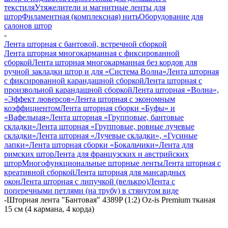
текстиля
Утяжелители и магнитные ленты для
штор
Филаментная (комплексная) нить
Оборудование для
салонов штор
-
Лента шторная с бантовой, встречной сборкой
Лента шторная многокарманная с фиксированной
сборкой
Лента шторная многокарманная без кордов для
ручной закладки штор и для «Система Волна»
Лента шторная
с фиксированной карандашной сборкой
Лента шторная с
произвольной карандашной сборкой
Лента шторная «Волна»,
«Эффект люверсов»
Лента шторная с экономным
коэффициентом
Лента шторная сборки «Буфы» и
«Вафельная»
Лента шторная «Групповые, бантовые
складки»
Лента шторная «Групповые, ровные лучевые
складки»
Лента шторная «Лучевые складки», «Гусиные
лапки»
Лента шторная сборки «Бокальчики»
Лента для
римских штор
Лента для французских и австрийских
штор
Многофункциональные шторные ленты
Лента шторная с
креативной сборкой
Лента шторная для мансардных
окон
Лента шторная с липучкой (велькро)
Лента с
поперечными петлями (на трубу) в стянутом виде
-
Шторная лента "Бантовая" 4389P (1:2) Oz-is Premium тканая
15 см (4 кармана, 4 корда)