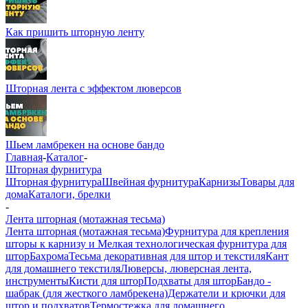
Как пришить шторную ленту
Шторная лента с эффектом люверсов
Шьем ламбрекен на основе бандо
Главная
-
Каталог
-
Шторная фурнитура
Шторная фурнитура
Швейная фурнитура
Карнизы
Товары для
дома
Каталоги, брелки
-
Лента шторная (мотажная тесьма)
Лента шторная (мотажная тесьма)
Фурнитура для крепления
шторы к карнизу и Мелкая технологическая фурнитура для
штор
Бахрома
Тесьма декоративная для штор и текстиля
Кант
для домашнего текстиля
Люверсы, люверсная лента,
инструменты
Кисти для штор
Подхваты для штор
Бандо -
шабрак (для жесткого ламбрекена)
Держатели и крючки для
штор и подхватов
Термостежка для домашнего