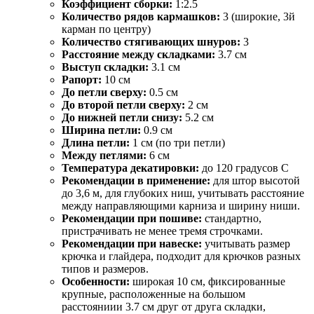
Коэффициент сборки:
1:2.5
Количество рядов кармашков:
3 (широкие, 3й
карман по центру)
Количество стягивающих шнуров:
3
Расстояние между складками:
3.7 см
Выступ складки:
3.1 см
Рапорт:
10 см
До петли сверху:
0.5 см
До второй петли сверху:
2 см
До нижней петли снизу:
5.2 см
Ширина петли:
0.9 см
Длина петли:
1 см (по три петли)
Между петлями:
6 см
Температура декатировки:
до 120 градусов С
Рекомендации в применение:
для штор высотой
до 3,6 м, для глубоких ниш, учитывать расстояние
между направляющими карниза и ширину ниши.
Рекомендации при пошиве:
стандартно,
пристрачивать не менее тремя строчками.
Рекомендации при навеске:
учитывать размер
крючка и глайдера, подходит для крючков разных
типов и размеров.
Особенности:
широкая 10 см, фиксированные
крупные, расположенные на большом
расстояниии 3.7 см друг от друга складки,