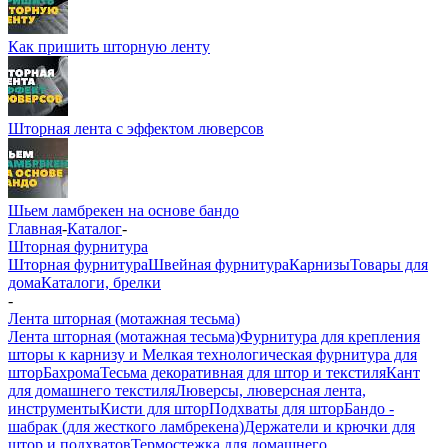
Как пришить шторную ленту
Шторная лента с эффектом люверсов
Шьем ламбрекен на основе бандо
Главная
-
Каталог
-
Шторная фурнитура
Шторная фурнитура
Швейная фурнитура
Карнизы
Товары для
дома
Каталоги, брелки
-
Лента шторная (мотажная тесьма)
Лента шторная (мотажная тесьма)
Фурнитура для крепления
шторы к карнизу и Мелкая технологическая фурнитура для
штор
Бахрома
Тесьма декоративная для штор и текстиля
Кант
для домашнего текстиля
Люверсы, люверсная лента,
инструменты
Кисти для штор
Подхваты для штор
Бандо -
шабрак (для жесткого ламбрекена)
Держатели и крючки для
штор и подхватов
Термостежка для домашнего