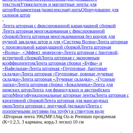
текстиля
Утяжелители и магнитные ленты для
штор
Филаментная (комплексная) нить
Оборудование для
салонов штор
-
Лента шторная с фиксированной карандашной сборкой
Лента шторная многокарманная с фиксированной
сборкой
Лента шторная многокарманная без кордов для
ручной закладки штор и для «Система Волна»
Лента шторная
с произвольной карандашной сборкой
Лента шторная
«Волна», «Эффект люверсов»
Лента шторная с бантовой,
встречной сборкой
Лента шторная с экономным
коэффициентом
Лента шторная сборки «Буфы» и
«Вафельная»
Лента шторная «Групповые, бантовые
складки»
Лента шторная «Групповые, ровные лучевые
складки»
Лента шторная «Лучевые складки», «Гусиные
лапки»
Лента шторная сборки «Бокальчики»
Лента для
римских штор
Лента для французских и австрийских
штор
Многофункциональные шторные ленты
Лента шторная с
креативной сборкой
Лента шторная для мансардных
окон
Лента шторная с липучкой (велькро)
Лента с
поперечными петлями (на трубу) в стянутом виде
-
Шторная лента 3962MP.1/big Oz-is Premium прозрачная
(К=1:2,5, 3 кармана, корд-3 лески) 10 см