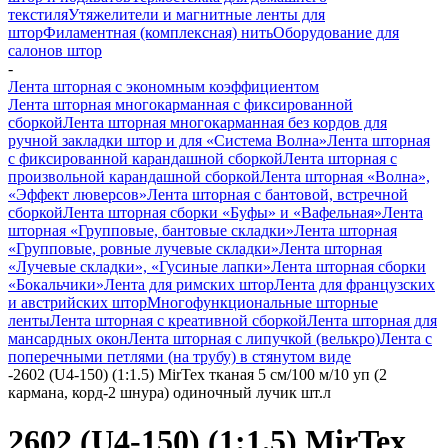
текстиля
Утяжелители и магнитные ленты для
штор
Филаментная (комплексная) нить
Оборудование для
салонов штор
-
Лента шторная с экономным коэффициентом
Лента шторная многокарманная с фиксированной
сборкой
Лента шторная многокарманная без кордов для
ручной закладки штор и для «Система Волна»
Лента шторная
с фиксированной карандашной сборкой
Лента шторная с
произвольной карандашной сборкой
Лента шторная «Волна»,
«Эффект люверсов»
Лента шторная с бантовой, встречной
сборкой
Лента шторная сборки «Буфы» и «Вафельная»
Лента
шторная «Групповые, бантовые складки»
Лента шторная
«Групповые, ровные лучевые складки»
Лента шторная
«Лучевые складки», «Гусиные лапки»
Лента шторная сборки
«Бокальчики»
Лента для римских штор
Лента для французских
и австрийских штор
Многофункциональные шторные
ленты
Лента шторная с креативной сборкой
Лента шторная для
мансардных окон
Лента шторная с липучкой (велькро)
Лента с
поперечными петлями (на трубу) в стянутом виде
-
2602 (U4-150) (1:1.5) MirTex тканая 5 см/100 м/10 уп (2
кармана, корд-2 шнура) одиночный лучик шт.л
2602 (U4-150) (1:1.5) MirTex