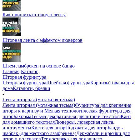
Как пришить шторную ленту
Шторная лента с эффектом люверсов
Шьем ламбрекен на основе бандо
Главная
-
Каталог
-
Шторная фурнитура
Шторная фурнитура
Швейная фурнитура
Карнизы
Товары для
дома
Каталоги, брелки
-
Лента шторная (мотажная тесьма)
Лента шторная (мотажная тесьма)
Фурнитура для крепления
шторы к карнизу и Мелкая технологическая фурнитура для
штор
Бахрома
Тесьма декоративная для штор и текстиля
Кант
для домашнего текстиля
Люверсы, люверсная лента,
инструменты
Кисти для штор
Подхваты для штор
Бандо -
шабрак (для жесткого ламбрекена)
Держатели и крючки для
штор и подхватов
Термостежка для домашнего