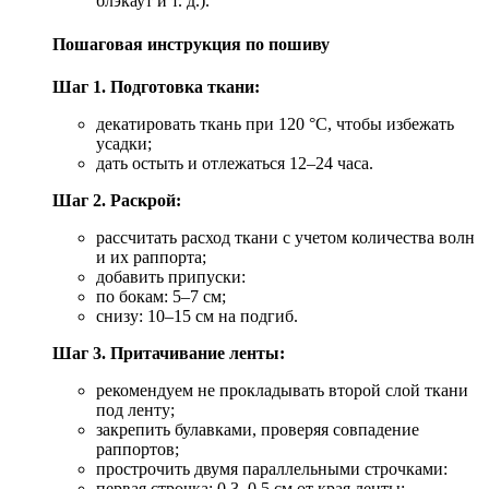
блэкаут и т. д.).
Пошаговая инструкция по пошиву
Шаг 1. Подготовка ткани:
декатировать ткань при 120 °C, чтобы избежать
усадки;
дать остыть и отлежаться 12–24 часа.
Шаг 2. Раскрой:
рассчитать расход ткани с учетом количества волн
и их раппорта;
добавить припуски:
по бокам: 5–7 см;
снизу: 10–15 см на подгиб.
Шаг 3. Притачивание ленты:
рекомендуем не прокладывать второй слой ткани
под ленту;
закрепить булавками, проверяя совпадение
раппортов;
прострочить двумя параллельными строчками:
первая строчка: 0,3–0,5 см от края ленты;