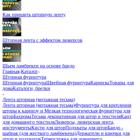
Как пришить шторную ленту
Шторная лента с эффектом люверсов
Шьем ламбрекен на основе бандо
Главная
-
Каталог
-
Шторная фурнитура
Шторная фурнитура
Швейная фурнитура
Карнизы
Товары для
дома
Каталоги, брелки
-
Лента шторная (мотажная тесьма)
Лента шторная (мотажная тесьма)
Фурнитура для крепления
шторы к карнизу и Мелкая технологическая фурнитура для
штор
Бахрома
Тесьма декоративная для штор и текстиля
Кант
для домашнего текстиля
Люверсы, люверсная лента,
инструменты
Кисти для штор
Подхваты для штор
Бандо -
шабрак (для жесткого ламбрекена)
Держатели и крючки для
штор и подхватов
Термостежка для домашнего