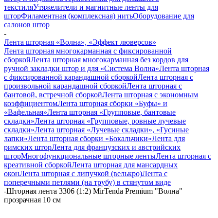
текстиля
Утяжелители и магнитные ленты для
штор
Филаментная (комплексная) нить
Оборудование для
салонов штор
-
Лента шторная «Волна», «Эффект люверсов»
Лента шторная многокарманная с фиксированной
сборкой
Лента шторная многокарманная без кордов для
ручной закладки штор и для «Система Волна»
Лента шторная
с фиксированной карандашной сборкой
Лента шторная с
произвольной карандашной сборкой
Лента шторная с
бантовой, встречной сборкой
Лента шторная с экономным
коэффициентом
Лента шторная сборки «Буфы» и
«Вафельная»
Лента шторная «Групповые, бантовые
складки»
Лента шторная «Групповые, ровные лучевые
складки»
Лента шторная «Лучевые складки», «Гусиные
лапки»
Лента шторная сборки «Бокальчики»
Лента для
римских штор
Лента для французских и австрийских
штор
Многофункциональные шторные ленты
Лента шторная с
креативной сборкой
Лента шторная для мансардных
окон
Лента шторная с липучкой (велькро)
Лента с
поперечными петлями (на трубу) в стянутом виде
-
Шторная лента 3306 (1:2) MirTenda Premium "Волна"
прозрачная 10 см