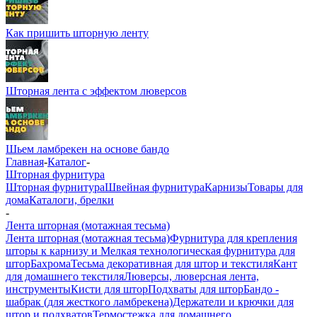
Как пришить шторную ленту
Шторная лента с эффектом люверсов
Шьем ламбрекен на основе бандо
Главная
-
Каталог
-
Шторная фурнитура
Шторная фурнитура
Швейная фурнитура
Карнизы
Товары для
дома
Каталоги, брелки
-
Лента шторная (мотажная тесьма)
Лента шторная (мотажная тесьма)
Фурнитура для крепления
шторы к карнизу и Мелкая технологическая фурнитура для
штор
Бахрома
Тесьма декоративная для штор и текстиля
Кант
для домашнего текстиля
Люверсы, люверсная лента,
инструменты
Кисти для штор
Подхваты для штор
Бандо -
шабрак (для жесткого ламбрекена)
Держатели и крючки для
штор и подхватов
Термостежка для домашнего