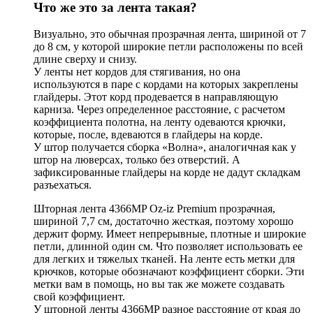
Что же это за лента такая?
Визуально, это обычная прозрачная лента, шириной от 7
до 8 см, у которой широкие петли расположены по всей
длине сверху и снизу.
У ленты нет кордов для стягивания, но она
используются в паре с кордами на которых закреплены
глайдеры. Этот корд продевается в направляющую
карниза. Через определенное расстояние, с расчетом
коэффициента полотна, на ленту одеваются крючки,
которые, после, вдеваются в глайдеры на корде.
У штор получается сборка «Волна», аналогичная как у
штор на люверсах, только без отверстий. А
зафиксированные глайдеры на корде не дадут складкам
разъехаться.
Шторная лента 4366MP Oz-iz Premium прозрачная,
шириной 7,7 см, достаточно жесткая, поэтому хорошо
держит форму. Имеет непрерывные, плотные и широкие
петли, длинной один см. Что позволяет использовать ее
для легких и тяжелых тканей. На ленте есть метки для
крючков, которые обозначают коэффициент сборки. Эти
метки вам в помощь, но вы так же можете создавать
свой коэффициент.
У шторной ленты 4366MP разное расстояние от края до