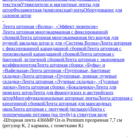
текстиля
Утяжелители и магнитные ленты для
штор
Филаментная (комплексная) нить
Оборудование для
салонов штор
-
Лента шторная «Волна», «Эффект люверсов»
Лента шторная многокарманная с фиксированной
сборкой
Лента шторная многокарманная без кордов для
ручной закладки штор и для «Система Волна»
Лента шторная
с фиксированной карандашной сборкой
Лента шторная с
произвольной карандашной сборкой
Лента шторная с
бантовой, встречной сборкой
Лента шторная с экономным
коэффициентом
Лента шторная сборки «Буфы» и
«Вафельная»
Лента шторная «Групповые, бантовые
складки»
Лента шторная «Групповые, ровные лучевые
складки»
Лента шторная «Лучевые складки», «Гусиные
лапки»
Лента шторная сборки «Бокальчики»
Лента для
римских штор
Лента для французских и австрийских
штор
Многофункциональные шторные ленты
Лента шторная с
креативной сборкой
Лента шторная для мансардных
окон
Лента шторная с липучкой (велькро)
Лента с
поперечными петлями (на трубу) в стянутом виде
-
Шторная лента 4366MP Oz-is Premium прозрачная 7,7 см
(регулир К, 2 кармана, с пометками К)