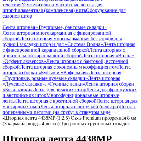
текстиля
Утяжелители и магнитные ленты для
штор
Филаментная (комплексная) нить
Оборудование для
салонов штор
-
Лента шторная «Групповые, бантовые складки»
Лента шторная многокарманная с фиксированной
сборкой
Лента шторная многокарманная без кордов для
ручной закладки штор и для «Система Волна»
Лента шторная
с фиксированной карандашной сборкой
Лента шторная с
произвольной карандашной сборкой
Лента шторная «Волна»,
«Эффект люверсов»
Лента шторная с бантовой, встречной
сборкой
Лента шторная с экономным коэффициентом
Лента
шторная сборки «Буфы» и «Вафельная»
Лента шторная
«Групповые, ровные лучевые складки»
Лента шторная
«Лучевые складки», «Гусиные лапки»
Лента шторная сборки
«Бокальчики»
Лента для римских штор
Лента для французских
и австрийских штор
Многофункциональные шторные
ленты
Лента шторная с креативной сборкой
Лента шторная для
мансардных окон
Лента шторная с липучкой (велькро)
Лента с
поперечными петлями (на трубу) в стянутом виде
-
Шторная лента 4438MP (1:2,5) Oz-is Premium прозрачная 8 см
(3 кармана, корд - 4 лески) Три ровных групповых складок.
Шторная лента 4438MP