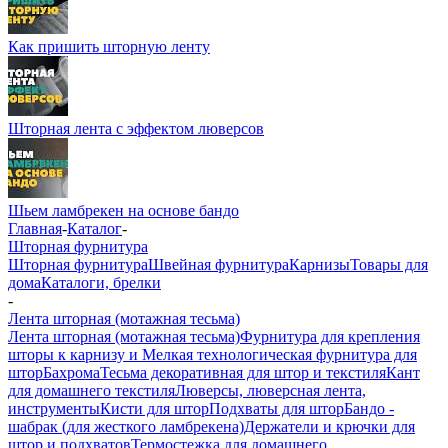
Как пришить шторную ленту
Шторная лента с эффектом люверсов
Шьем ламбрекен на основе бандо
Главная
-
Каталог
-
Шторная фурнитура
Шторная фурнитура
Швейная фурнитура
Карнизы
Товары для
дома
Каталоги, брелки
-
Лента шторная (мотажная тесьма)
Лента шторная (мотажная тесьма)
Фурнитура для крепления
шторы к карнизу и Мелкая технологическая фурнитура для
штор
Бахрома
Тесьма декоративная для штор и текстиля
Кант
для домашнего текстиля
Люверсы, люверсная лента,
инструменты
Кисти для штор
Подхваты для штор
Бандо -
шабрак (для жесткого ламбрекена)
Держатели и крючки для
штор и подхватов
Термостежка для домашнего