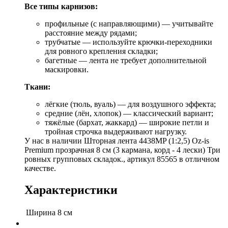
Все типы карнизов:
профильные (с направляющими) — учитывайте
расстояние между рядами;
трубчатые — используйте крючки-переходники
для ровного крепления складки;
багетные — лента не требует дополнительной
маскировки.
Ткани:
лёгкие (тюль, вуаль) — для воздушного эффекта;
средние (лён, хлопок) — классический вариант;
тяжёлые (бархат, жаккард) — широкие петли и
тройная строчка выдерживают нагрузку.
У нас в наличии Шторная лента 4438MP (1:2,5) Oz-is
Premium прозрачная 8 см (3 кармана, корд - 4 лески) Три
ровных групповых складок., артикул 85565 в отличном
качестве.
Характеристики
Ширина
8 см