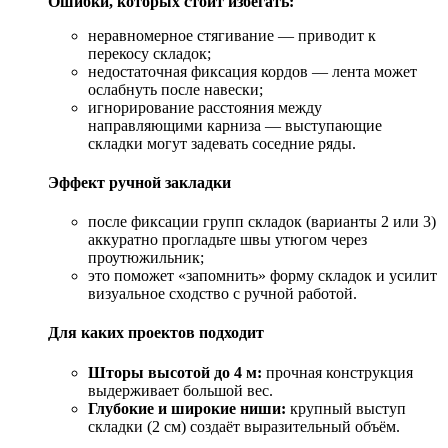
Ошибки, которых стоит избегать:
неравномерное стягивание — приводит к
перекосу складок;
недостаточная фиксация кордов — лента может
ослабнуть после навески;
игнорирование расстояния между
направляющими карниза — выступающие
складки могут задевать соседние ряды.
Эффект ручной закладки
после фиксации групп складок (варианты 2 или 3)
аккуратно прогладьте швы утюгом через
проутюжильник;
это поможет «запомнить» форму складок и усилит
визуальное сходство с ручной работой.
Для каких проектов подходит
Шторы высотой до 4 м:
прочная конструкция
выдерживает большой вес.
Глубокие и широкие ниши:
крупный выступ
складки (2 см) создаёт выразительный объём.