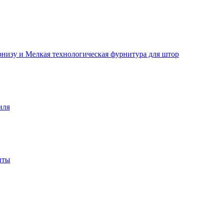
рнизу и Мелкая технологическая фурнитура для штор
иля
нты