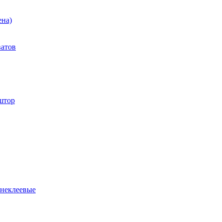
ена)
ватов
штор
 неклеевые