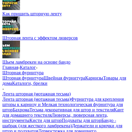
Как пришить шторную ленту
Шторная лента с эффектом люверсов
Шьем ламбрекен на основе бандо
Главная
-
Каталог
-
Шторная фурнитура
Шторная фурнитура
Швейная фурнитура
Карнизы
Товары для
дома
Каталоги, брелки
-
Лента шторная (мотажная тесьма)
Лента шторная (мотажная тесьма)
Фурнитура для крепления
шторы к карнизу и Мелкая технологическая фурнитура для
штор
Бахрома
Тесьма декоративная для штор и текстиля
Кант
для домашнего текстиля
Люверсы, люверсная лента,
инструменты
Кисти для штор
Подхваты для штор
Бандо -
шабрак (для жесткого ламбрекена)
Держатели и крючки для
штор и подхватов
Термостежка для домашнего