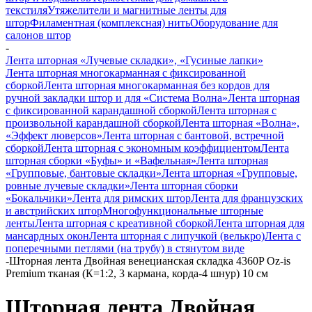
текстиля
Утяжелители и магнитные ленты для
штор
Филаментная (комплексная) нить
Оборудование для
салонов штор
-
Лента шторная «Лучевые складки», «Гусиные лапки»
Лента шторная многокарманная с фиксированной
сборкой
Лента шторная многокарманная без кордов для
ручной закладки штор и для «Система Волна»
Лента шторная
с фиксированной карандашной сборкой
Лента шторная с
произвольной карандашной сборкой
Лента шторная «Волна»,
«Эффект люверсов»
Лента шторная с бантовой, встречной
сборкой
Лента шторная с экономным коэффициентом
Лента
шторная сборки «Буфы» и «Вафельная»
Лента шторная
«Групповые, бантовые складки»
Лента шторная «Групповые,
ровные лучевые складки»
Лента шторная сборки
«Бокальчики»
Лента для римских штор
Лента для французских
и австрийских штор
Многофункциональные шторные
ленты
Лента шторная с креативной сборкой
Лента шторная для
мансардных окон
Лента шторная с липучкой (велькро)
Лента с
поперечными петлями (на трубу) в стянутом виде
-
Шторная лента Двойная венецианская складка 4360P Oz-is
Premium тканая (К=1:2, 3 кармана, корда-4 шнур) 10 см
Шторная лента Двойная