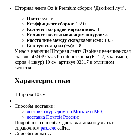
Шторная лента Oz-is Premium сборки "Двойной луч".
Цвет:
белый
Коэффициент сборки:
1:2.0
Количество рядов кармашков:
3
Количество стягивающих шнуров:
4
Расстояние между складками (см):
10.5
Выступ складки (см):
2.8
У нас в наличии Шторная лента Двойная венецианская
складка 4360P Oz-is Premium тканая (К=1:2, 3 кармана,
корда-4 шнур) 10 см, артикул 82317 в отличном
качестве.
Характеристики
Ширина
10 см
Способы доставки:
доставка курьером по Москве и МО
;
доставка Почтой России
;
Подробнее о способах доставки можно узнать в
справочном
разделе
сайта.
Способы оплаты: