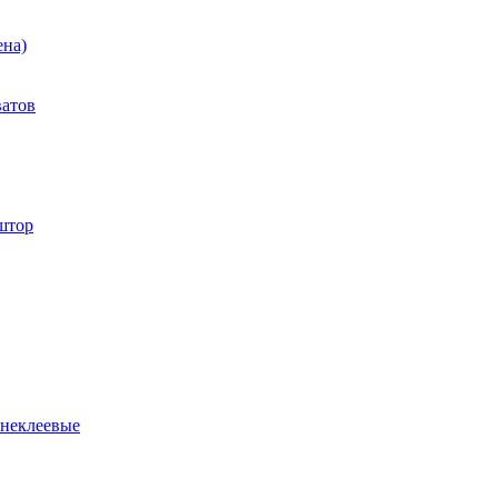
ена)
ватов
штор
 неклеевые