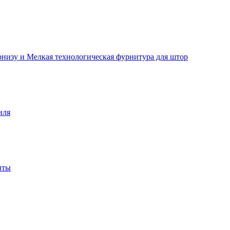
рнизу и Мелкая технологическая фурнитура для штор
иля
нты