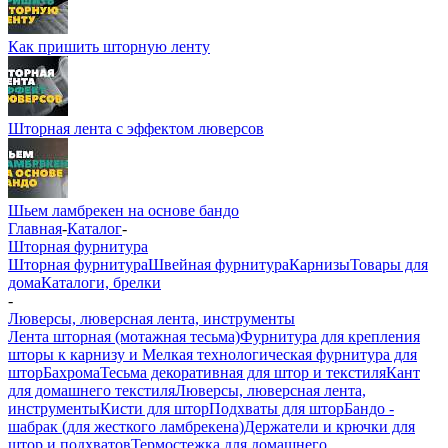
Как пришить шторную ленту
Шторная лента с эффектом люверсов
Шьем ламбрекен на основе бандо
Главная
-
Каталог
-
Шторная фурнитура
Шторная фурнитура
Швейная фурнитура
Карнизы
Товары для
дома
Каталоги, брелки
-
Люверсы, люверсная лента, инструменты
Лента шторная (мотажная тесьма)
Фурнитура для крепления
шторы к карнизу и Мелкая технологическая фурнитура для
штор
Бахрома
Тесьма декоративная для штор и текстиля
Кант
для домашнего текстиля
Люверсы, люверсная лента,
инструменты
Кисти для штор
Подхваты для штор
Бандо -
шабрак (для жесткого ламбрекена)
Держатели и крючки для
штор и подхватов
Термостежка для домашнего