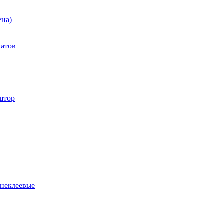
ена)
ватов
штор
 неклеевые