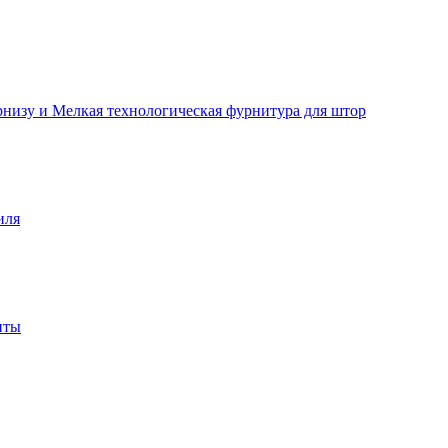
рнизу и Мелкая технологическая фурнитура для штор
иля
нты