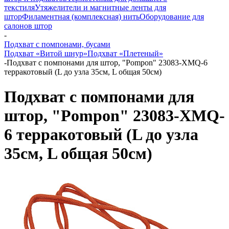
текстиля
Утяжелители и магнитные ленты для
штор
Филаментная (комплексная) нить
Оборудование для
салонов штор
-
Подхват с помпонами, бусами
Подхват «Витой шнур»
Подхват «Плетеный»
-
Подхват с помпонами для штор, "Pompon" 23083-XMQ-6
терракотовый (L до узла 35см, L общая 50см)
Подхват с помпонами для
штор, "Pompon" 23083-XMQ-
6 терракотовый (L до узла
35см, L общая 50см)