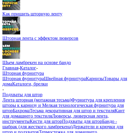
Как пришить шторную ленту
Шторная лента с эффектом люверсов
Шьем ламбрекен на основе бандо
Главная
-
Каталог
-
Шторная фурнитура
Шторная фурнитура
Швейная фурнитура
Карнизы
Товары для
дома
Каталоги, брелки
-
Подхваты для штор
Лента шторная (мотажная тесьма)
Фурнитура для крепления
шторы к карнизу и Мелкая технологическая фурнитура для
штор
Бахрома
Тесьма декоративная для штор и текстиля
Кант
для домашнего текстиля
Люверсы, люверсная лента,
инструменты
Кисти для штор
Подхваты для штор
Бандо -
шабрак (для жесткого ламбрекена)
Держатели и крючки для
штор и подхватов
Термостежка для домашнего