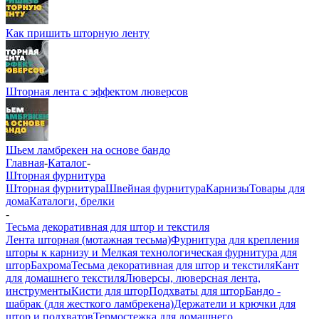
Как пришить шторную ленту
Шторная лента с эффектом люверсов
Шьем ламбрекен на основе бандо
Главная
-
Каталог
-
Шторная фурнитура
Шторная фурнитура
Швейная фурнитура
Карнизы
Товары для
дома
Каталоги, брелки
-
Тесьма декоративная для штор и текстиля
Лента шторная (мотажная тесьма)
Фурнитура для крепления
шторы к карнизу и Мелкая технологическая фурнитура для
штор
Бахрома
Тесьма декоративная для штор и текстиля
Кант
для домашнего текстиля
Люверсы, люверсная лента,
инструменты
Кисти для штор
Подхваты для штор
Бандо -
шабрак (для жесткого ламбрекена)
Держатели и крючки для
штор и подхватов
Термостежка для домашнего