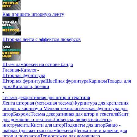
Как пришить шторную ленту
Шторная лента с эффектом люверсов
Шьем ламбрекен на основе бандо
Главная
-
Каталог
-
Шторная фурнитура
Шторная фурнитура
Швейная фурнитура
Карнизы
Товары для
дома
Каталоги, брелки
-
Тесьма декоративная для штор и текстиля
Лента шторная (мотажная тесьма)
Фурнитура для крепления
шторы к карнизу и Мелкая технологическая фурнитура для
штор
Бахрома
Тесьма декоративная для штор и текстиля
Кант
для домашнего текстиля
Люверсы, люверсная лента,
инструменты
Кисти для штор
Подхваты для штор
Бандо -
шабрак (для жесткого ламбрекена)
Держатели и крючки для
штор и подхватов
Термостежка для домашнего