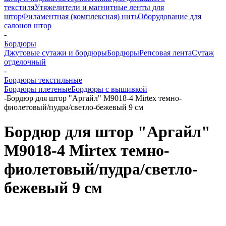
текстиля
Утяжелители и магнитные ленты для
штор
Филаментная (комплексная) нить
Оборудование для
салонов штор
-
Бордюры
Джутовые сутажи и бордюры
Бордюры
Репсовая лента
Сутаж
отделочный
-
Бордюры текстильные
Бордюры плетеные
Бордюры с вышивкой
-
Бордюр для штор "Аргайл" M9018-4 Mirtex темно-
фиолетовый/пудра/светло-бежевый 9 см
Бордюр для штор "Аргайл"
M9018-4 Mirtex темно-
фиолетовый/пудра/светло-
бежевый 9 см