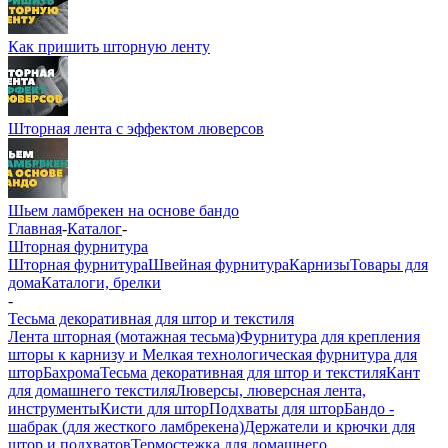
Как пришить шторную ленту
Шторная лента с эффектом люверсов
Шьем ламбрекен на основе бандо
Главная
-
Каталог
-
Шторная фурнитура
Шторная фурнитура
Швейная фурнитура
Карнизы
Товары для
дома
Каталоги, брелки
-
Тесьма декоративная для штор и текстиля
Лента шторная (мотажная тесьма)
Фурнитура для крепления
шторы к карнизу и Мелкая технологическая фурнитура для
штор
Бахрома
Тесьма декоративная для штор и текстиля
Кант
для домашнего текстиля
Люверсы, люверсная лента,
инструменты
Кисти для штор
Подхваты для штор
Бандо -
шабрак (для жесткого ламбрекена)
Держатели и крючки для
штор и подхватов
Термостежка для домашнего