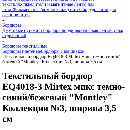
текстиля
Утяжелители и магнитные ленты для
штор
Филаментная (комплексная) нить
Оборудование для
салонов штор
-
Бордюры
Джутовые сутажи и бордюры
Бордюры
Репсовая лента
Сутаж
отделочный
-
Бордюры текстильные
Бордюры плетеные
Бордюры с вышивкой
-
Текстильный бордюр EQ4018-3 Mirtex микс темно-синий/
бежевый "Montley" Коллекция №3, ширина 3,5 см
Текстильный бордюр
EQ4018-3 Mirtex микс темно-
синий/бежевый "Montley"
Коллекция №3, ширина 3,5
см