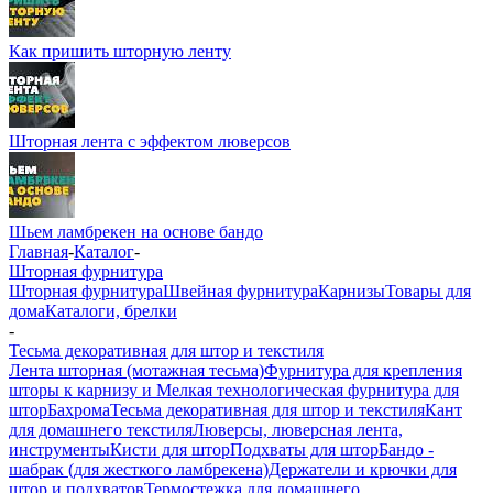
Как пришить шторную ленту
Шторная лента с эффектом люверсов
Шьем ламбрекен на основе бандо
Главная
-
Каталог
-
Шторная фурнитура
Шторная фурнитура
Швейная фурнитура
Карнизы
Товары для
дома
Каталоги, брелки
-
Тесьма декоративная для штор и текстиля
Лента шторная (мотажная тесьма)
Фурнитура для крепления
шторы к карнизу и Мелкая технологическая фурнитура для
штор
Бахрома
Тесьма декоративная для штор и текстиля
Кант
для домашнего текстиля
Люверсы, люверсная лента,
инструменты
Кисти для штор
Подхваты для штор
Бандо -
шабрак (для жесткого ламбрекена)
Держатели и крючки для
штор и подхватов
Термостежка для домашнего