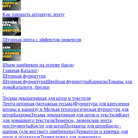
Как пришить шторную ленту
Шторная лента с эффектом люверсов
Шьем ламбрекен на основе бандо
Главная
-
Каталог
-
Шторная фурнитура
Шторная фурнитура
Швейная фурнитура
Карнизы
Товары для
дома
Каталоги, брелки
-
Тесьма декоративная для штор и текстиля
Лента шторная (мотажная тесьма)
Фурнитура для крепления
шторы к карнизу и Мелкая технологическая фурнитура для
штор
Бахрома
Тесьма декоративная для штор и текстиля
Кант
для домашнего текстиля
Люверсы, люверсная лента,
инструменты
Кисти для штор
Подхваты для штор
Бандо -
шабрак (для жесткого ламбрекена)
Держатели и крючки для
штор и подхватов
Термостежка для домашнего