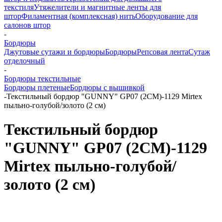
текстиля
Утяжелители и магнитные ленты для
штор
Филаментная (комплексная) нить
Оборудование для
салонов штор
-
Бордюры
Джутовые сутажи и бордюры
Бордюры
Репсовая лента
Сутаж
отделочный
-
Бордюры текстильные
Бордюры плетеные
Бордюры с вышивкой
-
Текстильный бордюр "GUNNY" GP07 (2CM)-1129 Mirtex
пыльно-голубой/золото (2 см)
Текстильный бордюр
"GUNNY" GP07 (2CM)-1129
Mirtex пыльно-голубой/
золото (2 см)