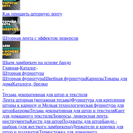
Как пришить шторную ленту
Шторная лента с эффектом люверсов
Шьем ламбрекен на основе бандо
Главная
-
Каталог
-
Шторная фурнитура
Шторная фурнитура
Швейная фурнитура
Карнизы
Товары для
дома
Каталоги, брелки
-
Тесьма декоративная для штор и текстиля
Лента шторная (мотажная тесьма)
Фурнитура для крепления
шторы к карнизу и Мелкая технологическая фурнитура для
штор
Бахрома
Тесьма декоративная для штор и текстиля
Кант
для домашнего текстиля
Люверсы, люверсная лента,
инструменты
Кисти для штор
Подхваты для штор
Бандо -
шабрак (для жесткого ламбрекена)
Держатели и крючки для
штор и подхватов
Термостежка для домашнего