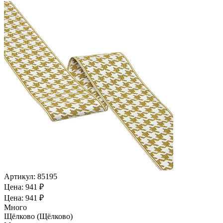
Артикул:
85195
Цена: 941 ₽
Цена: 941 ₽
Много
Щёлково (Щёлково)