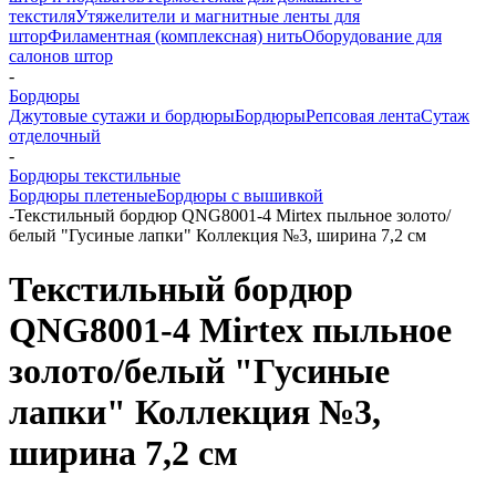
текстиля
Утяжелители и магнитные ленты для
штор
Филаментная (комплексная) нить
Оборудование для
салонов штор
-
Бордюры
Джутовые сутажи и бордюры
Бордюры
Репсовая лента
Сутаж
отделочный
-
Бордюры текстильные
Бордюры плетеные
Бордюры с вышивкой
-
Текстильный бордюр QNG8001-4 Mirtex пыльное золото/
белый "Гусиные лапки" Коллекция №3, ширина 7,2 см
Текстильный бордюр
QNG8001-4 Mirtex пыльное
золото/белый "Гусиные
лапки" Коллекция №3,
ширина 7,2 см