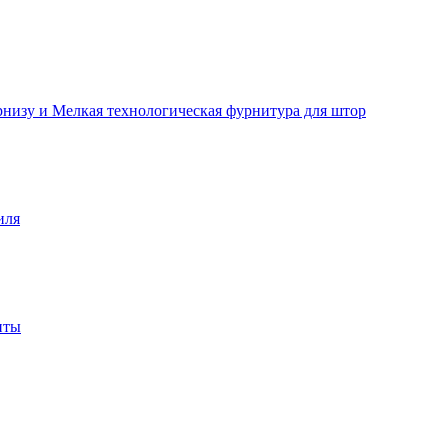
рнизу и Мелкая технологическая фурнитура для штор
иля
нты