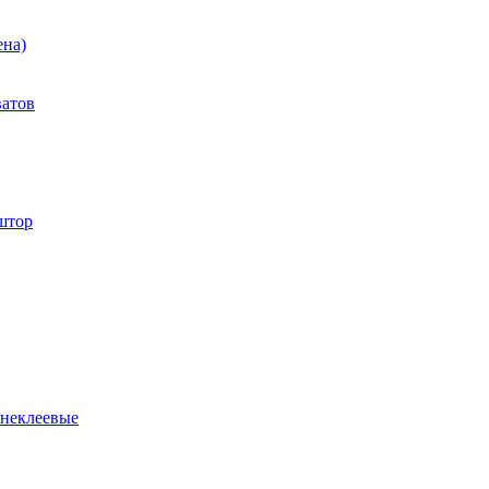
ена)
ватов
штор
 неклеевые