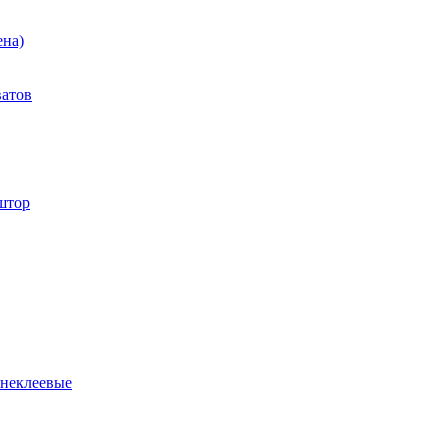
ена)
ватов
штор
 неклеевые