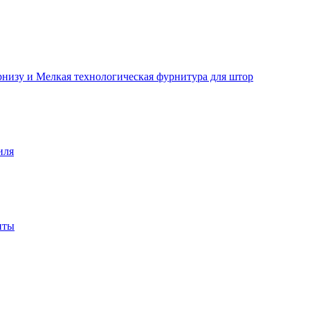
рнизу и Мелкая технологическая фурнитура для штор
иля
нты