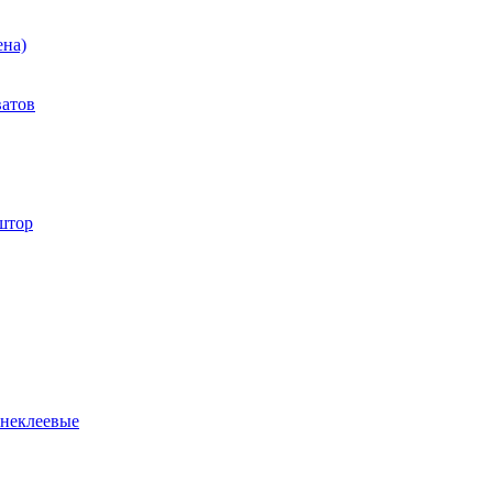
ена)
ватов
штор
 неклеевые