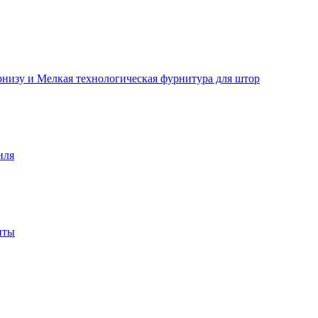
рнизу и Мелкая технологическая фурнитура для штор
иля
нты