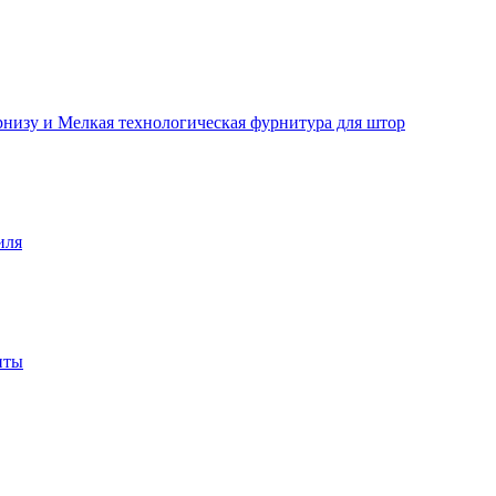
рнизу и Мелкая технологическая фурнитура для штор
иля
нты