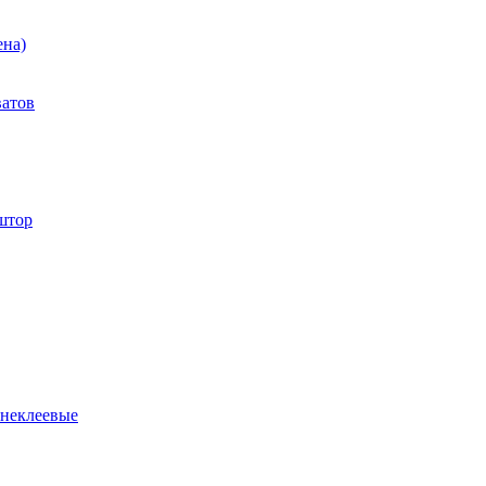
ена)
ватов
штор
 неклеевые