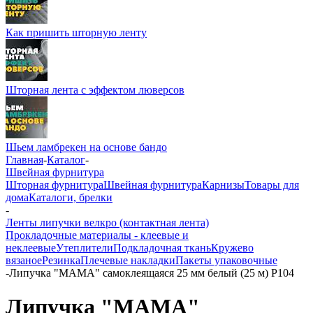
Как пришить шторную ленту
Шторная лента с эффектом люверсов
Шьем ламбрекен на основе бандо
Главная
-
Каталог
-
Швейная фурнитура
Шторная фурнитура
Швейная фурнитура
Карнизы
Товары для
дома
Каталоги, брелки
-
Ленты липучки велкро (контактная лента)
Прокладочные материалы - клеевые и
неклеевые
Утеплители
Подкладочная ткань
Кружево
вязаное
Резинка
Плечевые накладки
Пакеты упаковочные
-
Липучка "МАМА" самоклеящаяся 25 мм белый (25 м) Р104
Липучка "МАМА"