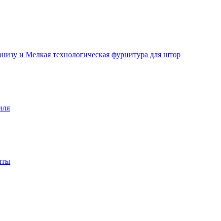
рнизу и Мелкая технологическая фурнитура для штор
иля
нты