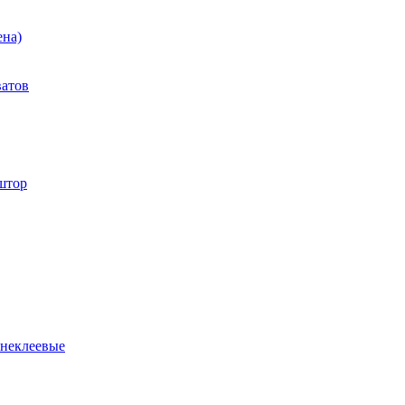
ена)
ватов
штор
 неклеевые