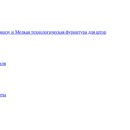
рнизу и Мелкая технологическая фурнитура для штор
иля
нты