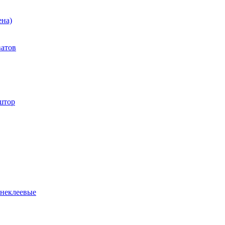
ена)
ватов
штор
 неклеевые