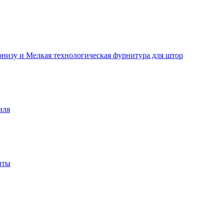
рнизу и Мелкая технологическая фурнитура для штор
иля
нты