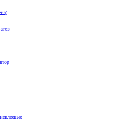
ена)
ватов
штор
 неклеевые