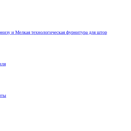
рнизу и Мелкая технологическая фурнитура для штор
иля
нты