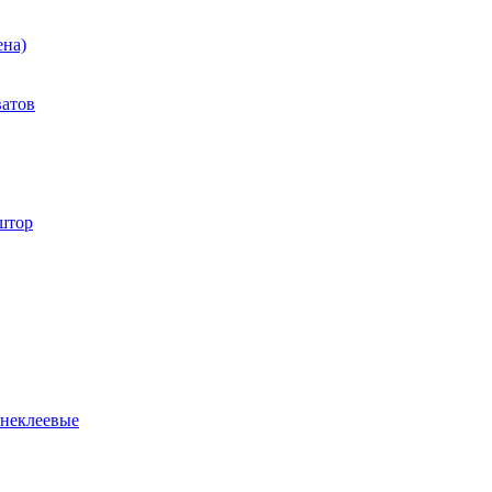
ена)
ватов
штор
 неклеевые