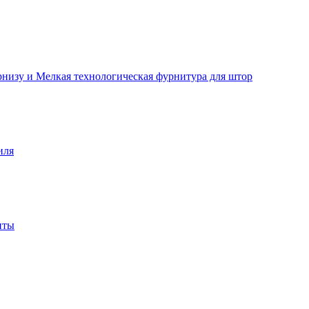
рнизу и Мелкая технологическая фурнитура для штор
иля
нты