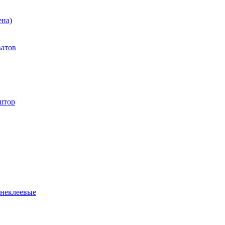
ена)
ватов
штор
 неклеевые