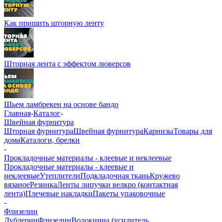
Как пришить шторную ленту
Шторная лента с эффектом люверсов
Шьем ламбрекен на основе бандо
Главная
-
Каталог
-
Швейная фурнитура
Шторная фурнитура
Швейная фурнитура
Карнизы
Товары для
дома
Каталоги, брелки
-
Прокладочные материалы - клеевые и неклеевые
Прокладочные материалы - клеевые и
неклеевые
Утеплители
Подкладочная ткань
Кружево
вязаное
Резинка
Ленты липучки велкро (контактная
лента)
Плечевые накладки
Пакеты упаковочные
-
Флизелин
Дублерин
Флизелин
Волокнина (усилитель