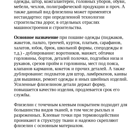
одежды, штор, кожгалантереи, головных уборов, обуви,
мебели, чехлов, полиграфической продукции и проч. А
также данный вид флизелина может применятся
нестандартно: при определенной технологии
строительства дорог, в отдельных отраслях
машиностроения и строительства.
Основное назначение
при пошиве одежды (пиджаков,
жакетов, пальто, тренчей, курток, платьев, сарафанов,
халатов, юбок, брюк, школьной формы, спецодежды и
т.д.) - дублирование: воротников, манжет, обтачки
горловины, бортов, деталей полочки, подгибки низа и
рукавов, срезов пройм и горловины, мест под пояса,
клапанов карманов, кокеток и прочих деталей. А также
дублирование: подхватов для штор, ламбрекенов, канвы
для вышивки, ремонт одежды и иных швейных изделий.
Усиленные флизелином детали держат форму,
повышается качество изделия, продлевается срок его
службы.
Флизелин с точечным клеевым покрытием подходит для
большинства видов тканей, в том числе рыхлых и
разреженных. Клеевые точки при термовоздействии
проникают в структуру ткани и надежно скрепляют
флизелин с основным материалом.