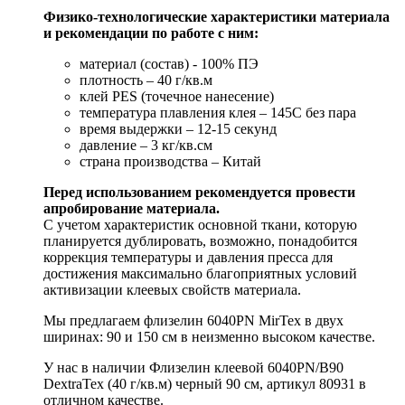
Физико-технологические характеристики материала
и рекомендации по работе с ним:
материал (состав) - 100% ПЭ
плотность – 40 г/кв.м
клей PES (точечное нанесение)
температура плавления клея – 145C без пара
время выдержки – 12-15 секунд
давление – 3 кг/кв.см
страна производства – Китай
Перед использованием рекомендуется провести
апробирование материала.
С учетом характеристик основной ткани, которую
планируется дублировать, возможно, понадобится
коррекция температуры и давления пресса для
достижения максимально благоприятных условий
активизации клеевых свойств материала.
Мы предлагаем флизелин 6040PN MirTex в двух
ширинах: 90 и 150 см в неизменно высоком качестве.
У нас в наличии Флизелин клеевой 6040PN/B90
DextraTex (40 г/кв.м) черный 90 см, артикул 80931 в
отличном качестве.