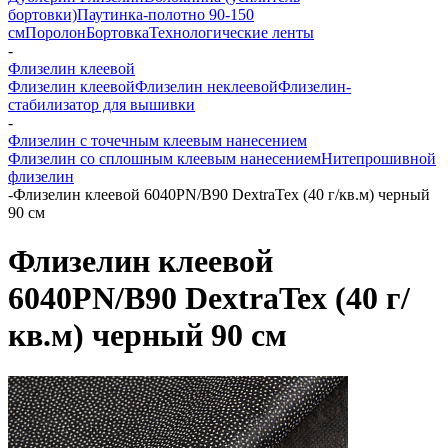
бортовки)
Паутинка-полотно 90-150
см
Поролон
Бортовка
Технологические ленты
-
Флизелин клеевой
Флизелин клеевой
Флизелин неклеевой
Флизелин-
стабилизатор для вышивки
-
Флизелин с точечным клеевым нанесением
Флизелин со сплошным клеевым нанесением
Нитепрошивной
флизелин
-
Флизелин клеевой 6040PN/B90 DextraTex (40 г/кв.м) черный
90 см
Флизелин клеевой
6040PN/B90 DextraTex (40 г/
кв.м) черный 90 см