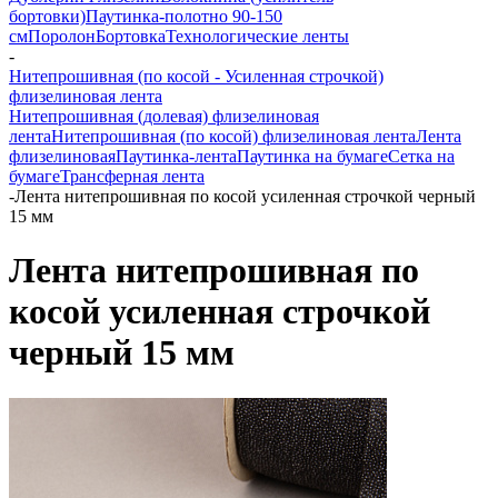
бортовки)
Паутинка-полотно 90-150
см
Поролон
Бортовка
Технологические ленты
-
Нитепрошивная (по косой - Усиленная строчкой)
флизелиновая лента
Нитепрошивная (долевая) флизелиновая
лента
Нитепрошивная (по косой) флизелиновая лента
Лента
флизелиновая
Паутинка-лента
Паутинка на бумаге
Сетка на
бумаге
Трансферная лента
-
Лента нитепрошивная по косой усиленная строчкой черный
15 мм
Лента нитепрошивная по
косой усиленная строчкой
черный 15 мм