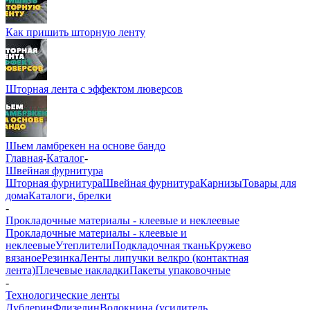
Как пришить шторную ленту
Шторная лента с эффектом люверсов
Шьем ламбрекен на основе бандо
Главная
-
Каталог
-
Швейная фурнитура
Шторная фурнитура
Швейная фурнитура
Карнизы
Товары для
дома
Каталоги, брелки
-
Прокладочные материалы - клеевые и неклеевые
Прокладочные материалы - клеевые и
неклеевые
Утеплители
Подкладочная ткань
Кружево
вязаное
Резинка
Ленты липучки велкро (контактная
лента)
Плечевые накладки
Пакеты упаковочные
-
Технологические ленты
Дублерин
Флизелин
Волокнина (усилитель