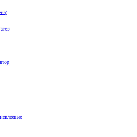
ена)
ватов
штор
 неклеевые