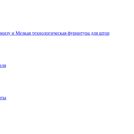
рнизу и Мелкая технологическая фурнитура для штор
иля
нты