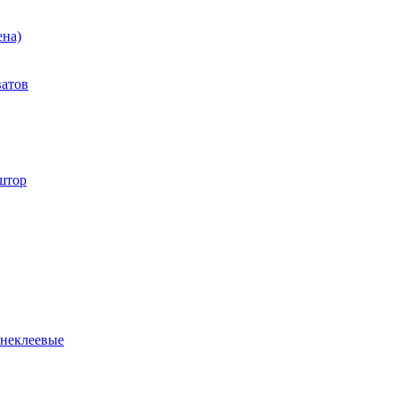
ена)
ватов
штор
 неклеевые