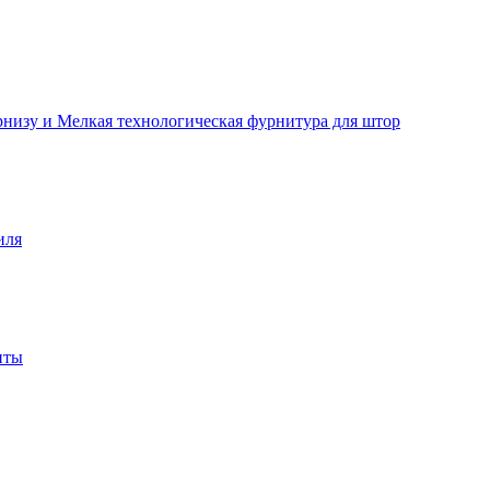
рнизу и Мелкая технологическая фурнитура для штор
иля
нты